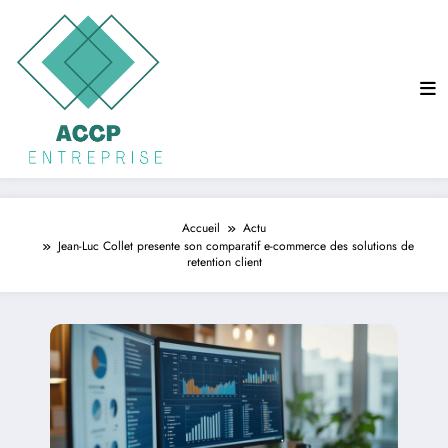
Aller
au
contenu
Accueil
Actu
Jean-Luc Collet presente son comparatif e-commerce des solutions de
retention client